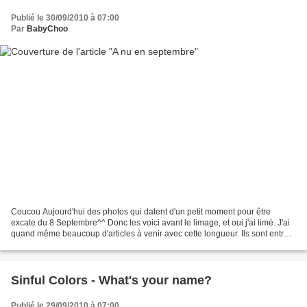
Publié le 30/09/2010 à 07:00
Par
BabyChoo
Coucou Aujourd'hui des photos qui datent d'un petit moment pour être
excate du 8 Septembre^^ Donc les voici avant le limage, et oui j'ai limé. J'ai
quand même beaucoup d'articles à venir avec cette longueur. Ils sont entre 8
mm et 1 cm. Ils ne sont pas...
Sinful Colors - What's your name?
Publié le 29/09/2010 à 07:00