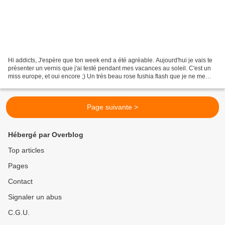
Hi addicts, J'espère que ton week end a été agréable. Aujourd'hui je vais te
présenter un vernis que j'ai testé pendant mes vacances au soleil. C'est un
miss europe, et oui encore ;) Un très beau rose fushia flash que je ne me
serais pas permise sous...
Page suivante >
Hébergé par Overblog
Top articles
Pages
Contact
Signaler un abus
C.G.U.