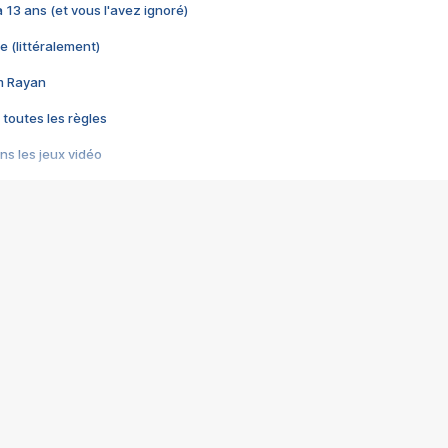
 a 13 ans (et vous l'avez ignoré)
e (littéralement)
im Rayan
 toutes les règles
s les jeux vidéo
us choquant de Rockstar ? - Le scandale BULLY
e plus moche de Steam
du RÊVE tourne au CAUCHEMAR
pendant 8 heures
it… à tort
umiliés par un jeu vidéo
ire - Final Fantasy 8
ti un empire - Age of Empires