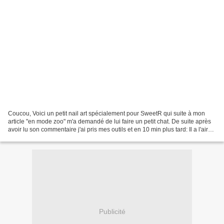
Coucou, Voici un petit nail art spécialement pour SweetR qui suite à mon
article "en mode zoo" m'a demandé de lui faire un petit chat. De suite après
avoir lu son commentaire j'ai pris mes outils et en 10 min plus tard: Il a l'air
un peu bizarre mais...
Publicité