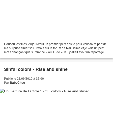
Coucou les filles, Aujourd'hui un premier petit article pour vous faire part de
ma surprise d'hier soir. J'étais sur le forum de Nailissima et je vois un petit
mot annonçant que sur france 2 au JT de 20h il y allait avoir un reportage sur
les faux ongles...
Sinful colors - Rise and shine
Publié le 21/09/2010 à 15:00
Par
BabyChoo