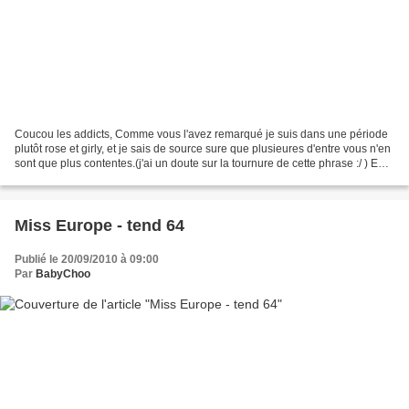
Coucou les addicts, Comme vous l'avez remarqué je suis dans une période
plutôt rose et girly, et je sais de source sure que plusieures d'entre vous n'en
sont que plus contentes.(j'ai un doute sur la tournure de cette phrase :/ ) Eh
ben ça ne va pas continuer...
Miss Europe - tend 64
Publié le 20/09/2010 à 09:00
Par
BabyChoo