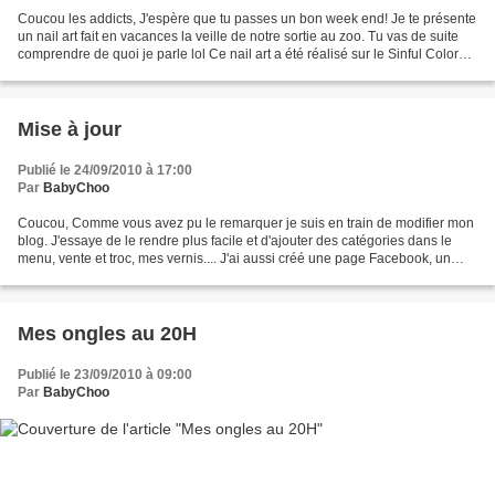
Coucou les addicts, J'espère que tu passes un bon week end! Je te présente
un nail art fait en vacances la veille de notre sortie au zoo. Tu vas de suite
comprendre de quoi je parle lol Ce nail art a été réalisé sur le Sinful Colors
rise and shine. Les...
Mise à jour
Publié le 24/09/2010 à 17:00
Par
BabyChoo
Coucou, Comme vous avez pu le remarquer je suis en train de modifier mon
blog. J'essaye de le rendre plus facile et d'ajouter des catégories dans le
menu, vente et troc, mes vernis.... J'ai aussi créé une page Facebook, un
twitter et une page Helocoton....
Mes ongles au 20H
Publié le 23/09/2010 à 09:00
Par
BabyChoo