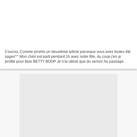
Coucou, Comme promis un deuxième article parceque vous avez toutes été
sages^^ Mon chéri est parti pendant 1h avec notre fille, du coup j'en ai
profité pour faire BETTY BOOP Je n'ai utilisé que du vernis! Au passage
vous allez voir en exclusivité mes...