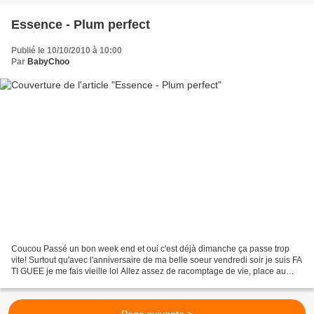
Essence - Plum perfect
Publié le 10/10/2010 à 10:00
Par
BabyChoo
Coucou Passé un bon week end et oui c'est déjà dimanche ça passe trop
vite! Surtout qu'avec l'anniversaire de ma belle soeur vendredi soir je suis FA
TI GUEE je me fais vieille lol Allez assez de racomptage de vie, place au
vernis! Je ne sais pas trop...