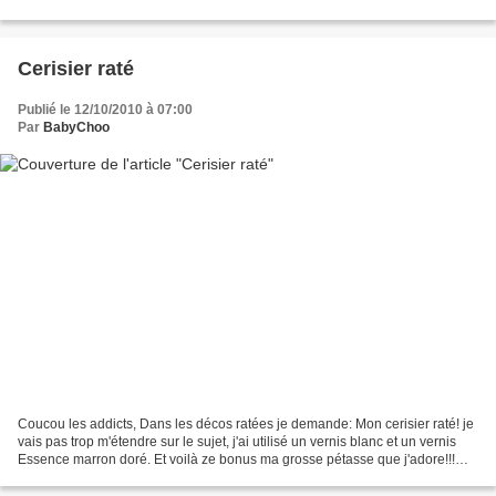
superbe mais son application...
Cerisier raté
Publié le 12/10/2010 à 07:00
Par
BabyChoo
Coucou les addicts, Dans les décos ratées je demande: Mon cerisier raté! je
vais pas trop m'étendre sur le sujet, j'ai utilisé un vernis blanc et un vernis
Essence marron doré. Et voilà ze bonus ma grosse pétasse que j'adore!!!
Voilà ^^ XOXO