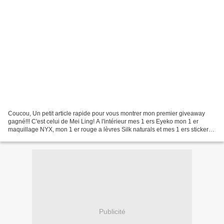
Coucou, Un petit article rapide pour vous montrer mon premier giveaway
gagné!!! C'est celui de Mei Ling! A l'intérieur mes 1 ers Eyeko mon 1 er
maquillage NYX, mon 1 er rouge a lèvres Silk naturals et mes 1 ers stickers
Konad! Que de nouveautés :D Je...
Publicité