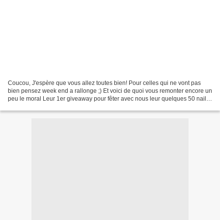
Coucou, J'espère que vous allez toutes bien! Pour celles qui ne vont pas
bien pensez week end a rallonge ;) Et voici de quoi vous remonter encore un
peu le moral Leur 1er giveaway pour fêter avec nous leur quelques 50 nail
arts les plus de 300 commentaires!...