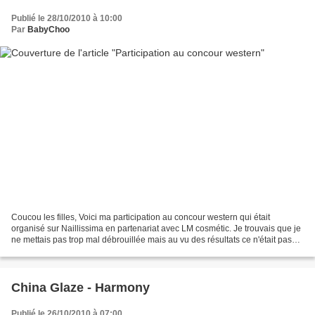
Publié le 28/10/2010 à 10:00
Par
BabyChoo
Coucou les filles, Voici ma participation au concour western qui était
organisé sur Naillissima en partenariat avec LM cosmétic. Je trouvais que je
ne mettais pas trop mal débrouillée mais au vu des résultats ce n'était pas
l'avis des votantes :( (même...
China Glaze - Harmony
Publié le 26/10/2010 à 07:00