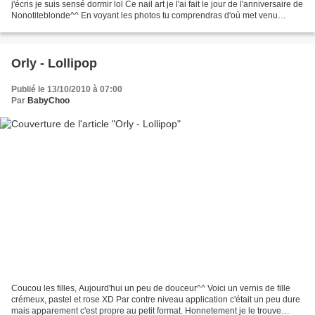
j'écris je suis sensé dormir lol Ce nail art je l'ai fait le jour de l'anniversaire de
Nonotiteblonde^^ En voyant les photos tu comprendras d'où met venu
l'inspiration ;) Je suis...
Orly - Lollipop
Publié le 13/10/2010 à 07:00
Par
BabyChoo
Coucou les filles, Aujourd'hui un peu de douceur^^ Voici un vernis de fille
crémeux, pastel et rose XD Par contre niveau application c'était un peu dure
mais apparement c'est propre au petit format. Honnetement je le trouve