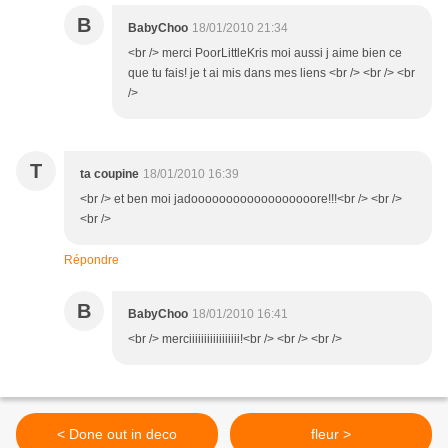
B
BabyChoo
18/01/2010 21:34
<br /> merci PoorLittleKris moi aussi j aime bien ce
que tu fais! je t ai mis dans mes liens <br /> <br /> <br
/>
T
ta coupine
18/01/2010 16:39
<br /> et ben moi jadoooooooooooooooooore!!!<br /> <br />
<br />
Répondre
B
BabyChoo
18/01/2010 16:41
<br /> merciiiiiiiiiiiiiiiii!<br /> <br /> <br />
< Done out in deco
fleur >