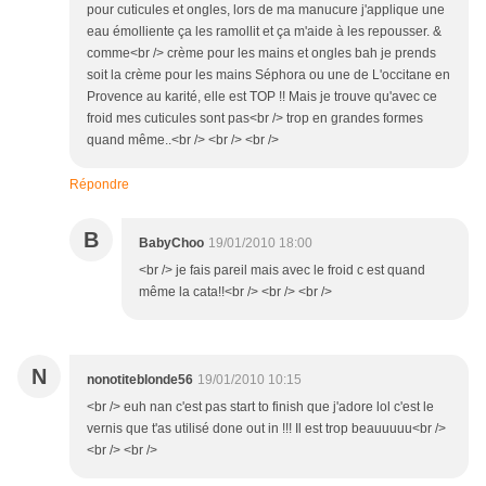
pour cuticules et ongles, lors de ma manucure j'applique une
eau émolliente ça les ramollit et ça m'aide à les repousser. &
comme<br /> crème pour les mains et ongles bah je prends
soit la crème pour les mains Séphora ou une de L'occitane en
Provence au karité, elle est TOP !! Mais je trouve qu'avec ce
froid mes cuticules sont pas<br /> trop en grandes formes
quand même..<br /> <br /> <br />
Répondre
B
BabyChoo
19/01/2010 18:00
<br /> je fais pareil mais avec le froid c est quand
même la cata!!<br /> <br /> <br />
N
nonotiteblonde56
19/01/2010 10:15
<br /> euh nan c'est pas start to finish que j'adore lol c'est le
vernis que t'as utilisé done out in !!! Il est trop beauuuuu<br />
<br /> <br />