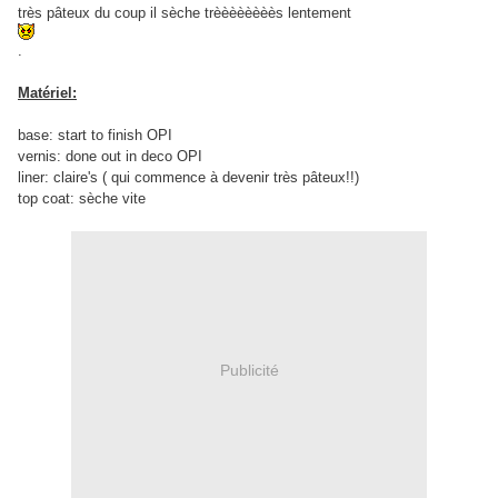
très pâteux du coup il sèche trèèèèèèèès lentement
.
Matériel:
base: start to finish OPI
vernis: done out in deco OPI
liner: claire's ( qui commence à devenir très pâteux!!)
top coat: sèche vite
Publicité