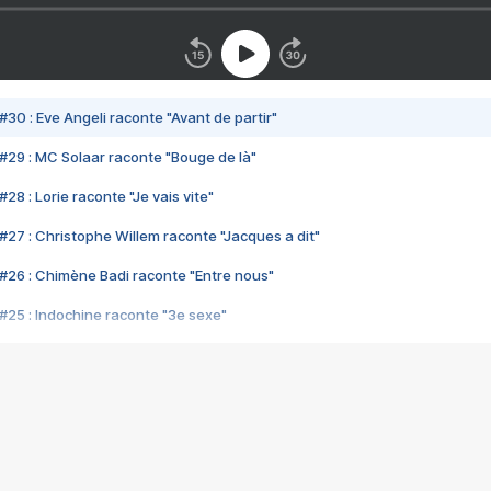
#30 : Eve Angeli raconte "Avant de partir"
#29 : MC Solaar raconte "Bouge de là"
28 : Lorie raconte "Je vais vite"
#27 : Christophe Willem raconte "Jacques a dit"
#26 : Chimène Badi raconte "Entre nous"
#25 : Indochine raconte "3e sexe"
#24 : Zaho raconte "C'est chelou"
#23 : Patrick Bruel raconte "Au café des délices"
#22 : Kyo raconte "Le chemin"
#21 : Nolwenn Leroy raconte "Cassé"