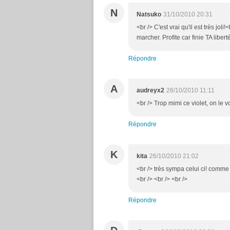
N
Natsuko
31/10/2010 20:31
<br /> C'est vrai qu'il est très jo
marcher. Profite car finie TA libert
Répondre
A
audreyx2
28/10/2010 11:11
<br /> Trop mimi ce violet, on le vo
Répondre
K
kita
26/10/2010 21:02
<br /> très sympa celui ci! comme q
<br /> <br /> <br />
Répondre