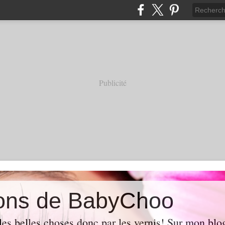
Publicité
ions de BabyChoo
les belles choses donc par les vernis! Sur mon blo