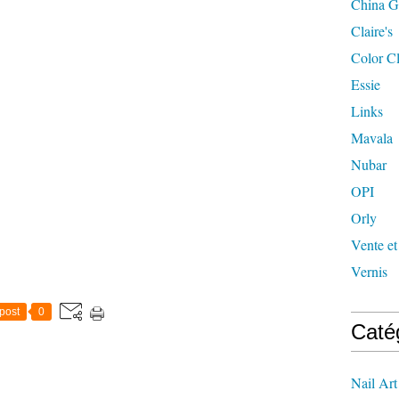
China G
Claire's
Color C
Essie
Links
Mavala
Nubar
OPI
Orly
Vente et
Vernis
post
0
Caté
Nail Art