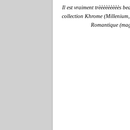
Il est vraiment trèèèèèèèèès be
collection Khrome (Millenium, Sci
Romantique (magn