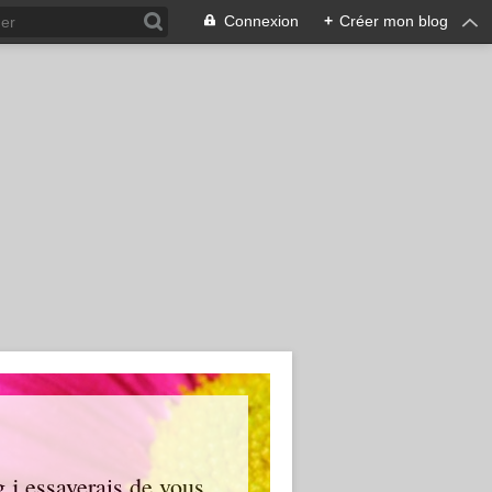
Connexion
+
Créer mon blog
g j essayerais de vous