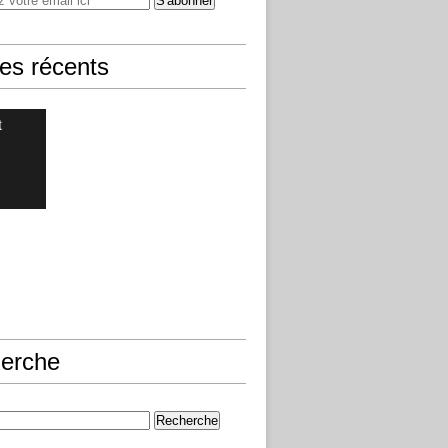
les récents
t
erche