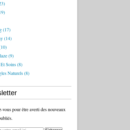
23)
19)
g
(17)
ay
(14)
(10)
laze
(9)
 Et Soins
(8)
les Naturels
(8)
letter
vous pour être averti des nouveaux
publiés.