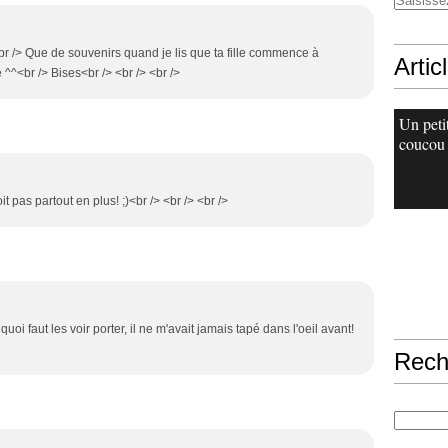
li!<br /> Que de souvenirs quand je lis que ta fille commence à
Artic
é ^^<br /> Bises<br /> <br /> <br />
Un peti
coucou
it pas partout en plus! ;)<br /> <br /> <br />
uoi faut les voir porter, il ne m'avait jamais tapé dans l'oeil avant!
Rech