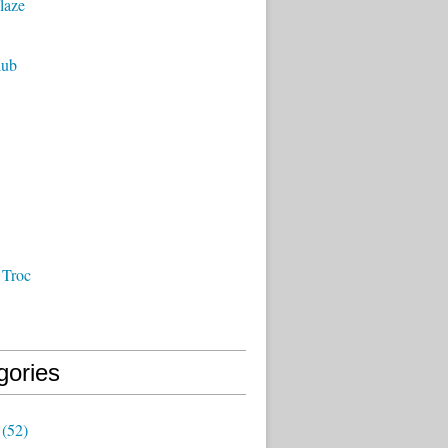
laze
lub
 Troc
gories
(52)