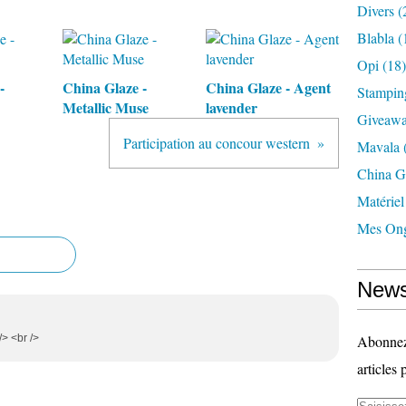
Divers
(
Blabla
(
Opi
(18)
-
China Glaze -
China Glaze - Agent
Stampin
Metallic Muse
lavender
Giveaw
Participation au concour western
Mavala
China G
Matériel
Mes Ong
News
/> <br />
Abonnez-
articles 