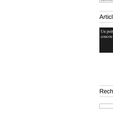
Artic
Un peti
coucou
Rech