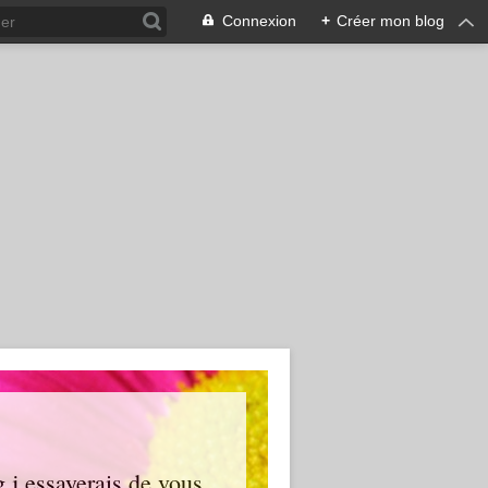
Connexion
+
Créer mon blog
g j essayerais de vous