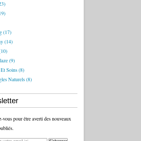
23)
19)
g
(17)
ay
(14)
(10)
laze
(9)
 Et Soins
(8)
les Naturels
(8)
letter
vous pour être averti des nouveaux
publiés.