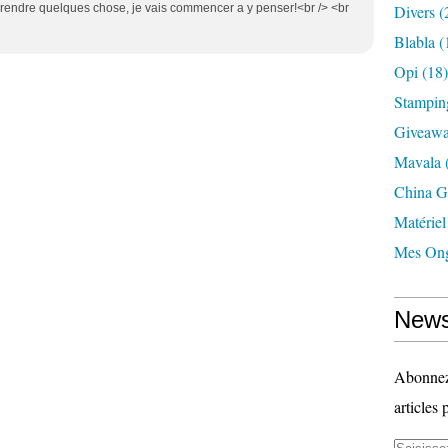
pprendre quelques chose, je vais commencer a y penser!<br /> <br
Divers
(
Blabla
(
Opi
(18)
Stampin
Giveaw
Mavala
China G
Matériel
Mes Ong
News
Abonnez-
articles 