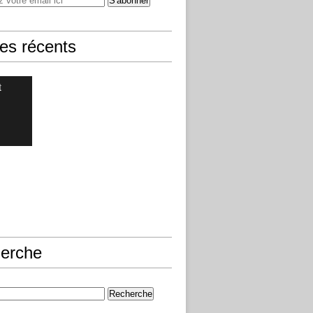
les récents
t
erche