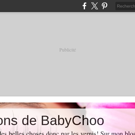
Publicité
ions de BabyChoo
les belles choses donc par les vernis! Sur mon blo