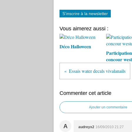
S'inscrire à la newsletter
Vous aimerez aussi :
Déco Halloween
Participatio
concour wes
Essais water decals vivalanails
Commenter cet article
Ajouter un commentaire
A
audreyx2
16/09/2010 21:27