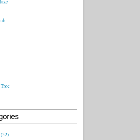
laze
lub
 Troc
gories
(52)