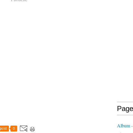
Page
Album -
post
0