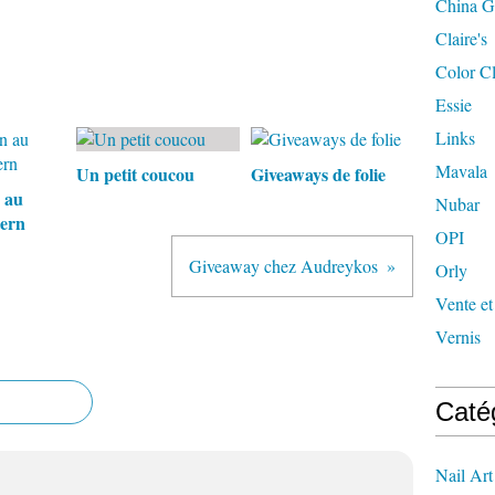
China G
Claire's
Color C
Essie
Links
Mavala
Un petit coucou
Giveaways de folie
n au
Nubar
tern
OPI
Giveaway chez Audreykos
Orly
Vente et
Vernis
Caté
Nail Art