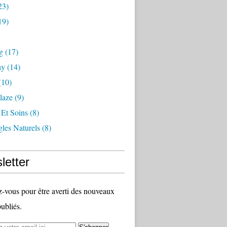
23)
19)
g
(17)
ay
(14)
(10)
laze
(9)
 Et Soins
(8)
les Naturels
(8)
letter
vous pour être averti des nouveaux
publiés.