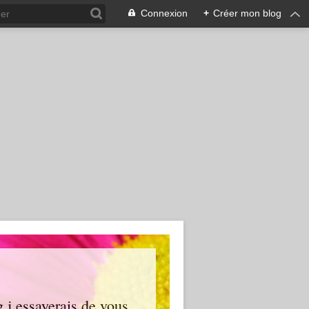
Connexion
+
Créer mon blog
g j essayerais de vous