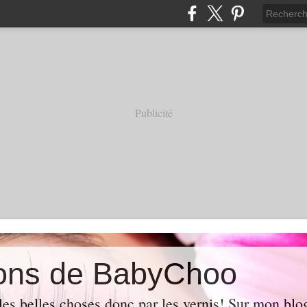
Publicité
ions de BabyChoo
les belles choses donc par les vernis! Sur mon blo