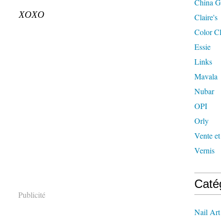
China G
XOXO
Claire's
Color C
Essie
Links
Mavala
Nubar
OPI
Orly
Vente et
Vernis
Caté
Publicité
Nail Art