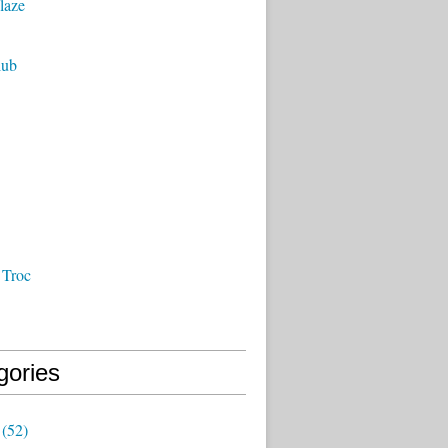
laze
lub
 Troc
gories
(52)