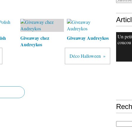
Artic
Un peti
ish
Giveaway chez
Giveaway Audreykos
coucou
Audreykos
Déco Halloween
Rech