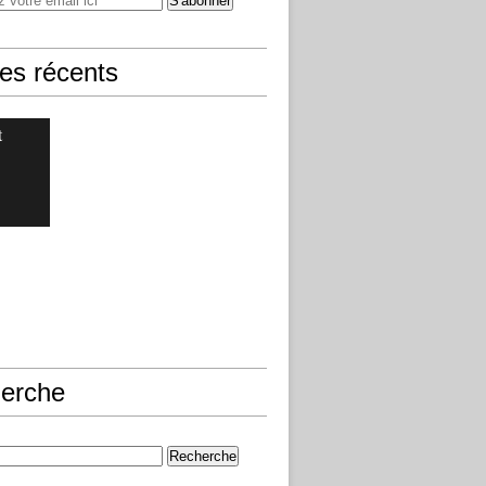
les récents
t
erche