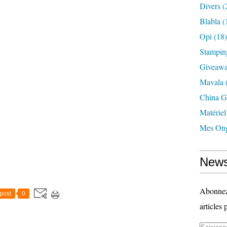
Divers
(
Blabla
(
Opi
(18)
Stampin
Giveaw
Mavala
China G
Matériel
Mes Ong
News
Abonnez-
post
0
articles 