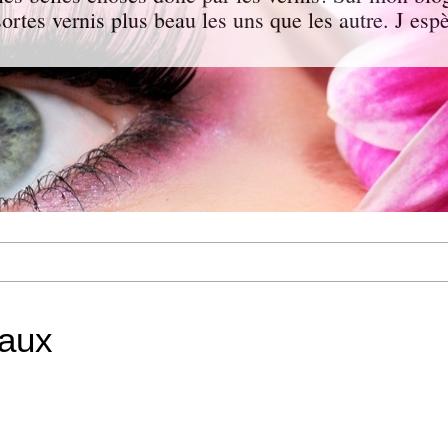
 sortes vernis plus beau les uns que les autre. J e
eaux