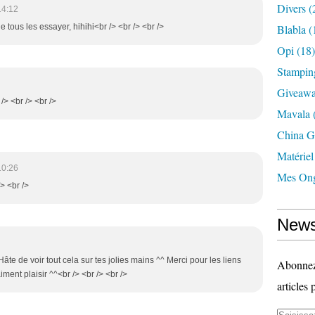
Divers
(
14:12
de tous les essayer, hihihi<br /> <br /> <br />
Blabla
(
Opi
(18)
Stampin
Giveaw
/> <br /> <br />
Mavala
China G
Matériel
10:26
Mes Ong
> <br />
News
âte de voir tout cela sur tes jolies mains ^^ Merci pour les liens
Abonnez-
iment plaisir ^^<br /> <br /> <br />
articles 