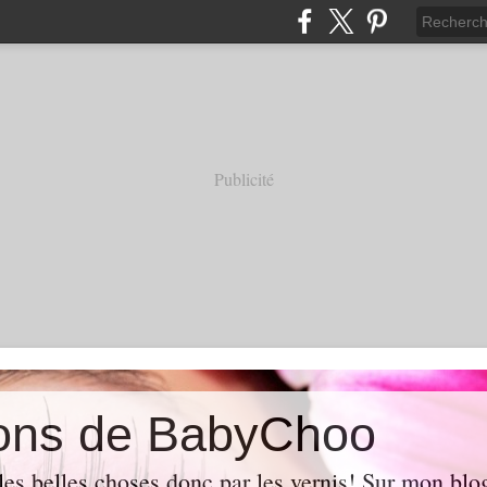
Publicité
ions de BabyChoo
les belles choses donc par les vernis! Sur mon blo