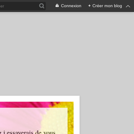
Connexion
+
Créer mon blog
g j essayerais de vous