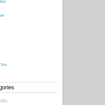
laze
lub
 Troc
gories
(52)