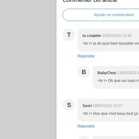
Commenter cet article
Ajouter un commentaire
T
ta coupine
23/02/2010 12:42
<br /> ta de quoi bien travailler mnt
Répondre
B
BabyChoo
23/02/2010 
<br /> Oh que oui mais m
S
Saori
20/02/2010 15:37
<br /> Hou que c'est beau tout ça h
Répondre