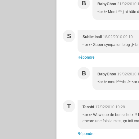
B
BabyChoo
21/02/2010 
<br /> Merci ^^ j ai hâte 
S
Subliminail
18/02/2010 09:10
<br /> Super sympa ton blog ;)<br 
Répondre
B
BabyChoo
19/02/2010 
<br /> merci^^<br /> <br /
T
Tenshi
17/02/2010 19:28
<br /> Wow que de bons choix !!! H
encore une fois la miss, ça fait vra
Répondre