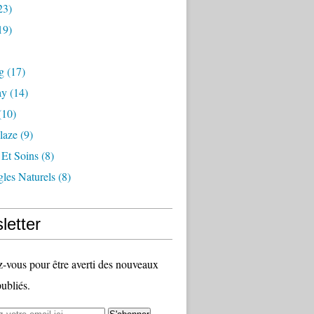
23)
19)
g
(17)
ay
(14)
(10)
laze
(9)
 Et Soins
(8)
les Naturels
(8)
letter
vous pour être averti des nouveaux
publiés.