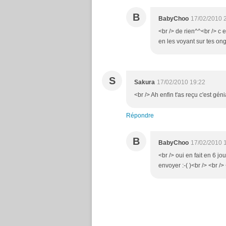
B
BabyChoo
17/02/2010 
<br /> de rien^^<br /> c 
en les voyant sur tes ongl
S
Sakura
17/02/2010 19:22
<br /> Ah enfin t'as reçu c'est génia
Répondre
B
BabyChoo
17/02/2010 
<br /> oui en fait en 6 jo
envoyer :-( )<br /> <br />