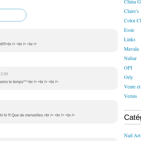
China G
Claire's
Color C
Essie
Links
!!!!<br /> <br /> <br />
Mavala
Nubar
OPI
13:06
Orly
oins le temps^^<br /> <br /> <br />
Vente et
Vernis
i hi !!! Que de merveilles.<br /> <br /> <br />
Caté
Nail Art