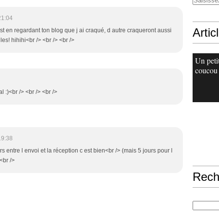
21:04
Artic
est en regardant ton blog que j ai craqué, d autre craqueront aussi
es! hihihi<br /> <br /> <br />
Un peti
coucou
l :)<br /> <br /> <br />
19:38
urs entre l envoi et la réception c est bien<br /> (mais 5 jours pour l
 <br />
Rech