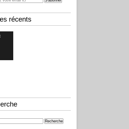
les récents
t
erche