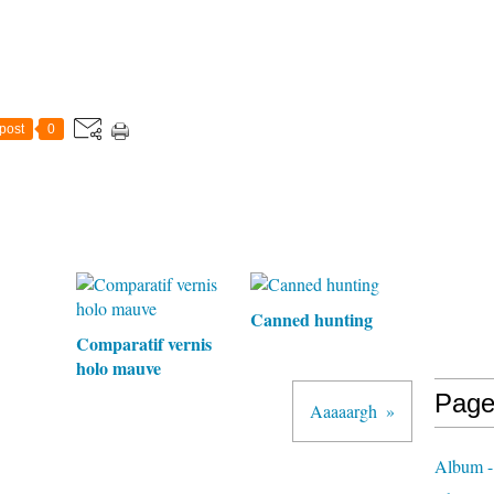
post
0
Canned hunting
Comparatif vernis
holo mauve
Page
Aaaaargh
Album -