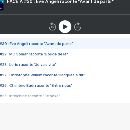
FACE A #30 : Eve Angeli raconte "Avant de partir"
#30 : Eve Angeli raconte "Avant de partir"
#29 : MC Solaar raconte "Bouge de là"
28 : Lorie raconte "Je vais vite"
#27 : Christophe Willem raconte "Jacques a dit"
#26 : Chimène Badi raconte "Entre nous"
#25 : Indochine raconte "3e sexe"
#24 : Zaho raconte "C'est chelou"
#23 : Patrick Bruel raconte "Au café des délices"
#22 : Kyo raconte "Le chemin"