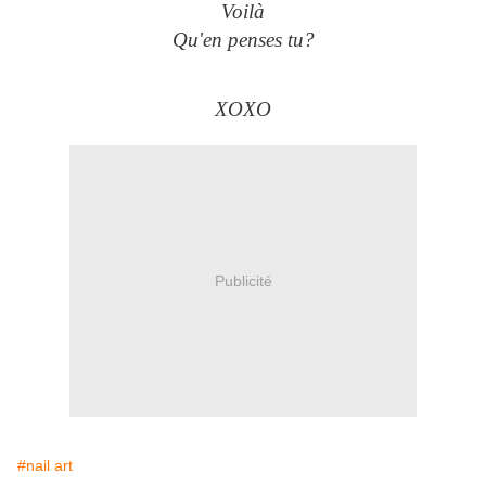
Voilà
Qu'en penses tu?
XOXO
Publicité
#nail art