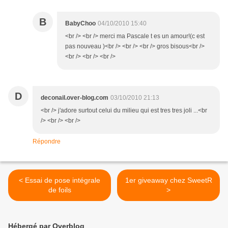
B
BabyChoo
04/10/2010 15:40
<br /> <br /> merci ma Pascale t es un amour!(c est
pas nouveau )<br /> <br /> <br /> gros bisous<br />
<br /> <br /> <br />
D
deconail.over-blog.com
03/10/2010 21:13
<br /> j'adore surtout celui du milieu qui est tres tres joli ...<br
/> <br /> <br />
Répondre
< Essai de pose intégrale
1er giveaway chez SweetR
de foils
>
Hébergé par Overblog