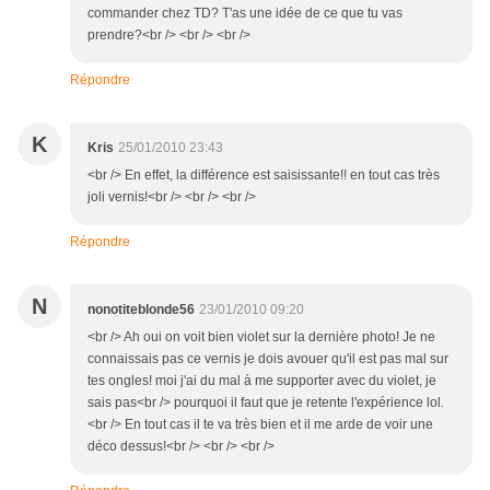
commander chez TD? T'as une idée de ce que tu vas
prendre?<br /> <br /> <br />
Répondre
K
Kris
25/01/2010 23:43
<br /> En effet, la différence est saisissante!! en tout cas très
joli vernis!<br /> <br /> <br />
Répondre
N
nonotiteblonde56
23/01/2010 09:20
<br /> Ah oui on voit bien violet sur la dernière photo! Je ne
connaissais pas ce vernis je dois avouer qu'il est pas mal sur
tes ongles! moi j'ai du mal à me supporter avec du violet, je
sais pas<br /> pourquoi il faut que je retente l'expérience lol.
<br /> En tout cas il te va très bien et il me arde de voir une
déco dessus!<br /> <br /> <br />