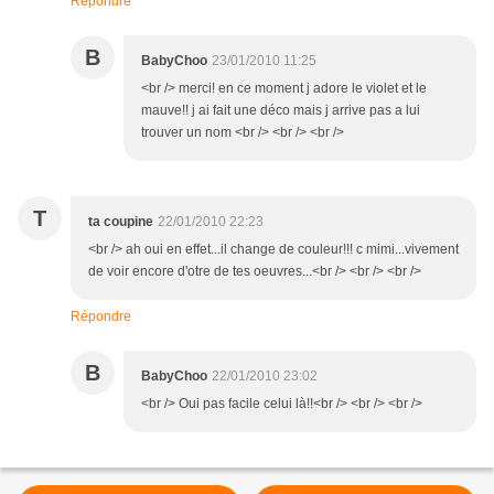
Répondre
B
BabyChoo
23/01/2010 11:25
<br /> merci! en ce moment j adore le violet et le
mauve!! j ai fait une déco mais j arrive pas a lui
trouver un nom <br /> <br /> <br />
T
ta coupine
22/01/2010 22:23
<br /> ah oui en effet...il change de couleur!!! c mimi...vivement
de voir encore d'otre de tes oeuvres...<br /> <br /> <br />
Répondre
B
BabyChoo
22/01/2010 23:02
<br /> Oui pas facile celui là!!<br /> <br /> <br />