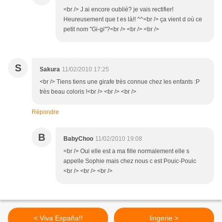
<br /> J ai encore oublié? je vais rectifier!
Heureusement que t es là!! ^^<br /> ça vient d où ce
petit nom "Gi-gi"?<br /> <br /> <br />
S
Sakura
11/02/2010 17:25
<br /> Tiens tiens une girafe très connue chez les enfants :P
très beau coloris !<br /> <br /> <br />
Répondre
B
BabyChoo
11/02/2010 19:08
<br /> Oui elle est a ma fille normalement elle s
appelle Sophie mais chez nous c est Pouic-Pouic
<br /> <br /> <br />
< Viva España!!
lingerie >