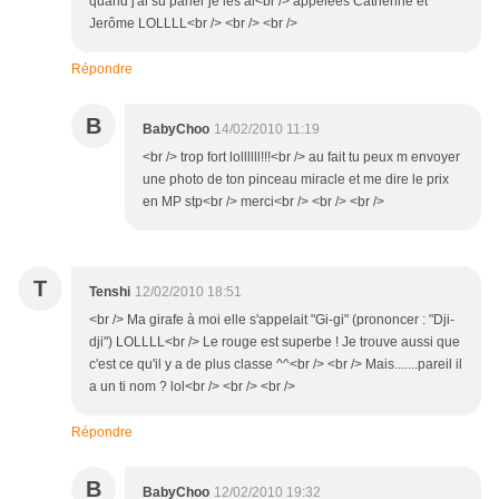
quand j'ai su parler je les ai<br /> appelées Catherine et
Jerôme LOLLLL<br /> <br /> <br />
Répondre
B
BabyChoo
14/02/2010 11:19
<br /> trop fort lollllll!!!<br /> au fait tu peux m envoyer
une photo de ton pinceau miracle et me dire le prix
en MP stp<br /> merci<br /> <br /> <br />
T
Tenshi
12/02/2010 18:51
<br /> Ma girafe à moi elle s'appelait "Gi-gi" (prononcer : "Dji-
dji") LOLLLL<br /> Le rouge est superbe ! Je trouve aussi que
c'est ce qu'il y a de plus classe ^^<br /> <br /> Mais.......pareil il
a un ti nom ? lol<br /> <br /> <br />
Répondre
B
BabyChoo
12/02/2010 19:32