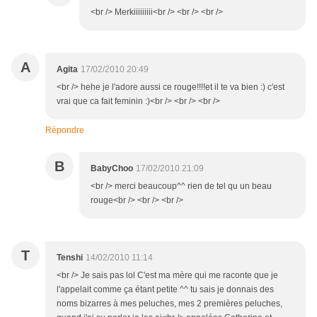
<br /> Merkiiiiiiiii<br /> <br /> <br />
A
Agita
17/02/2010 20:49
<br /> hehe je l'adore aussi ce rouge!!!!et il te va bien :) c'est
vrai que ca fait feminin :)<br /> <br /> <br />
Répondre
B
BabyChoo
17/02/2010 21:09
<br /> merci beaucoup^^ rien de tel qu un beau
rouge<br /> <br /> <br />
T
Tenshi
14/02/2010 11:14
<br /> Je sais pas lol C'est ma mère qui me raconte que je
l'appelait comme ça étant petite ^^ tu sais je donnais des
noms bizarres à mes peluches, mes 2 premières peluches,