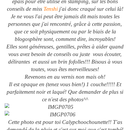
épais pour être utilisé en stamping, sur les bons
conseils de miss
Tenshi
j'ai donc craqué sur celui là!
Je ne vous l'ai peut être jamais dit mais toutes les
personnes que j'ai rencontré, grâce à cette passion,
que ce soit physiquement ou par le biais de la
blogosphère sont, comment dire, incroyables!
Elles sont généreuses, gentilles, prêtes à aider quand
vous avez besoin de conseils ou juste vous écouter,
délirantes et aussi un brin fofolles!!! Bisous à vous
toutes, vous êtes merveilleuses!
Revenons en au vernis non mais oh!
Il est opaque en (tenez vous bien!) 1 couche!!!!! Et
parfaitement noir et laqué! Que demander de plus si
ce n'est des photos^^
Cette photo est pour toi Calypchoochounette!! T'as
demandé de la pluie et c'est sur moi que c'est tombé!