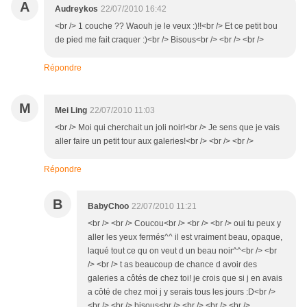
A
Audreykos
22/07/2010 16:42
<br /> 1 couche ?? Waouh je le veux :)!!<br /> Et ce petit bou
de pied me fait craquer :)<br /> Bisous<br /> <br /> <br />
Répondre
M
Mei Ling
22/07/2010 11:03
<br /> Moi qui cherchait un joli noir!<br /> Je sens que je vais
aller faire un petit tour aux galeries!<br /> <br /> <br />
Répondre
B
BabyChoo
22/07/2010 11:21
<br /> <br /> Coucou<br /> <br /> <br /> oui tu peux y
aller les yeux fermés^^ il est vraiment beau, opaque,
laqué tout ce qu on veut d un beau noir^^<br /> <br
/> <br /> t as beaucoup de chance d avoir des
galeries a côtés de chez toi! je crois que si j en avais
a côté de chez moi j y serais tous les jours :D<br />
<br /> <br /> bisous<br /> <br /> <br /> <br />