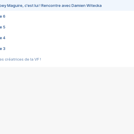
bey Maguire, c'est lui ! Rencontre avec Damien Witecka
e 6
e 5
e 4
e 3
s créatrices de la VF !
e 2
e 1
e Mektoub My Love arrive enfin ! Rencontre avec Shaïn Boumedine et Sal
i : après Toni en famille
elle réalise le bouleversant Dites lui que je l'aime
ais ! Rencontre autour de Vie privée de Rebecca Zlotowski