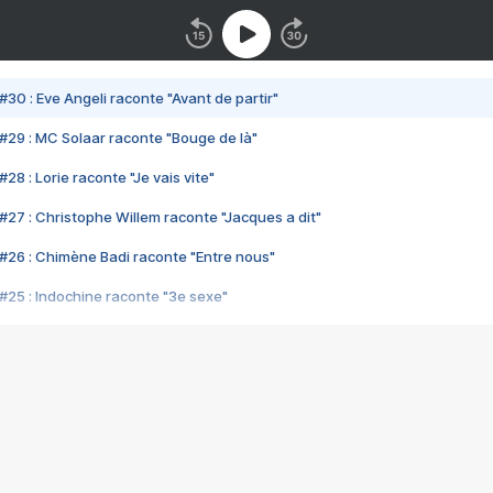
#30 : Eve Angeli raconte "Avant de partir"
#29 : MC Solaar raconte "Bouge de là"
28 : Lorie raconte "Je vais vite"
#27 : Christophe Willem raconte "Jacques a dit"
#26 : Chimène Badi raconte "Entre nous"
#25 : Indochine raconte "3e sexe"
#24 : Zaho raconte "C'est chelou"
#23 : Patrick Bruel raconte "Au café des délices"
#22 : Kyo raconte "Le chemin"
#21 : Nolwenn Leroy raconte "Cassé"