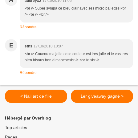
audreyx2
17/10/2010 11:06
<br /> Super sympa ce bleu clair avec ses micro pailettes!<br
/> <br /> <br />
Répondre
E
eths
17/10/2010 10:07
<br /> Coucou ma jolie cette couleur est tres jolie et te vas tres
bien bisous bon dimanche<br /> <br /> <br />
Répondre
< Nail art de fille
1er giveaway gagné >
Hébergé par Overblog
Top articles
Pages