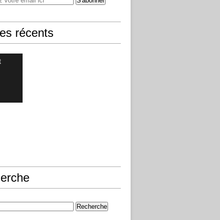
les récents
t
erche