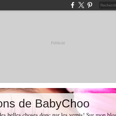
Publicité
ions de BabyChoo
les belles choses donc par les vernis! Sur mon blo