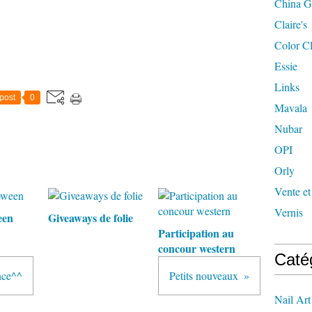
China G
Claire's
Color C
Essie
Links
post
0
Mavala
Nubar
OPI
Orly
Vente et
Vernis
een
Giveaways de folie
Participation au
concour western
Caté
nce^^
Petits nouveaux
Nail Art