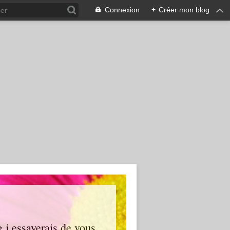
Connexion
+
Créer mon blog
g j essayerais de vous