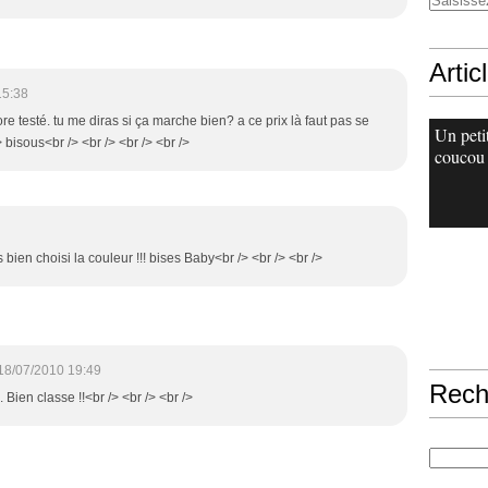
Artic
15:38
ore testé. tu me diras si ça marche bien? a ce prix là faut pas se
Un peti
/> bisous<br /> <br /> <br /> <br />
coucou
 bien choisi la couleur !!! bises Baby<br /> <br /> <br />
18/07/2010 19:49
Rech
. Bien classe !!<br /> <br /> <br />