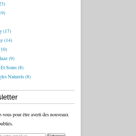
23)
19)
g
(17)
ay
(14)
(10)
laze
(9)
 Et Soins
(8)
les Naturels
(8)
letter
vous pour être averti des nouveaux
publiés.