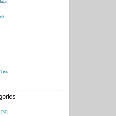
laze
lub
 Troc
gories
(52)