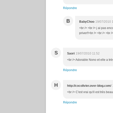
Répondre
B
BabyChoo
19/07/2010 
<br /> <br /> j ai pas enc
priver!!<br /> <br /> <br 
S
Saori
19/07/2010 11:52
<br /> Adorable Nono et elle a très
Répondre
H
http://cocolivier.over-blog.com/
<br /> C'est vrai qu'il est très beau
Répondre