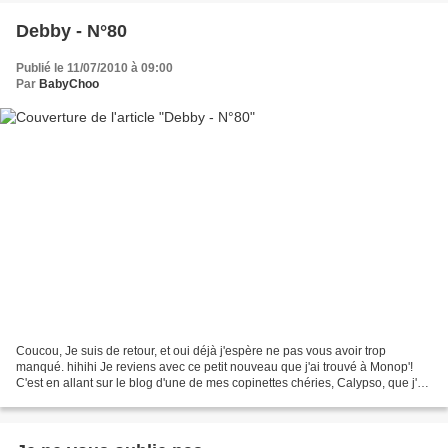
Debby - N°80
Publié le 11/07/2010 à 09:00
Par
BabyChoo
Coucou, Je suis de retour, et oui déjà j'espère ne pas vous avoir trop
manqué. hihihi Je reviens avec ce petit nouveau que j'ai trouvé à Monop'!
C'est en allant sur le blog d'une de mes copinettes chéries, Calypso, que j'ai
découvert cette marque. Et...