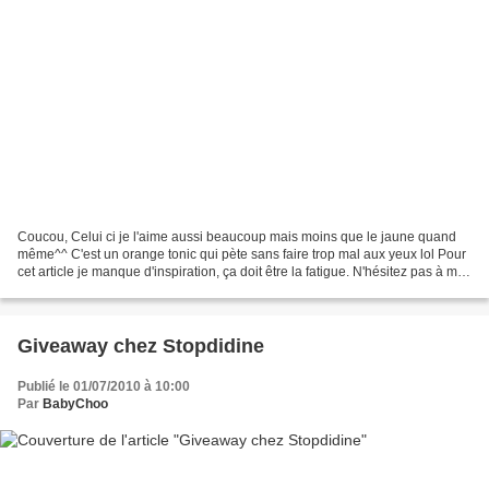
Coucou, Celui ci je l'aime aussi beaucoup mais moins que le jaune quand
même^^ C'est un orange tonic qui pète sans faire trop mal aux yeux lol Pour
cet article je manque d'inspiration, ça doit être la fatigue. N'hésitez pas à me
dire ce que vous en pensez!...
Giveaway chez Stopdidine
Publié le 01/07/2010 à 10:00
Par
BabyChoo