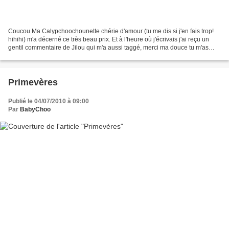
Coucou Ma Calypchoochounette chérie d'amour (tu me dis si j'en fais trop!
hihihi) m'a décerné ce très beau prix. Et à l'heure où j'écrivais j'ai reçu un
gentil commentaire de Jilou qui m'a aussi taggé, merci ma douce tu m'as
touché par ce commentaire...
Primevères
Publié le 04/07/2010 à 09:00
Par
BabyChoo