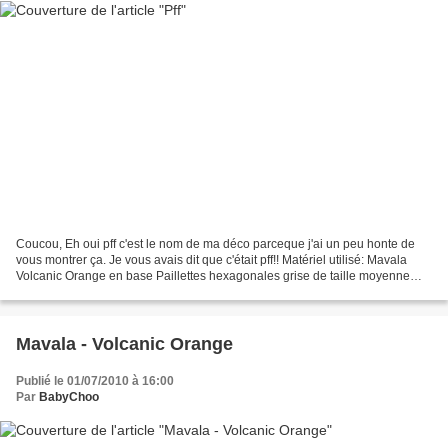
Coucou, Eh oui pff c'est le nom de ma déco parceque j'ai un peu honte de
vous montrer ça. Je vous avais dit que c'était pff!! Matériel utilisé: Mavala
Volcanic Orange en base Paillettes hexagonales grise de taille moyenne
(disponible chez Sexynailshop)...
Mavala - Volcanic Orange
Publié le 01/07/2010 à 16:00
Par
BabyChoo