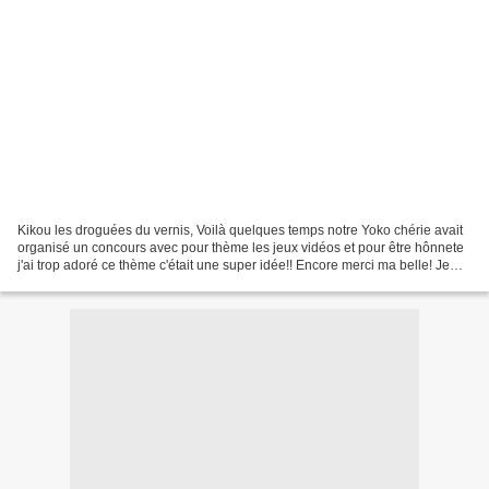
Kikou les droguées du vernis, Voilà quelques temps notre Yoko chérie avait
organisé un concours avec pour thème les jeux vidéos et pour être hônnete
j'ai trop adoré ce thème c'était une super idée!! Encore merci ma belle! Je
n'ai pas gagné mais je suis...