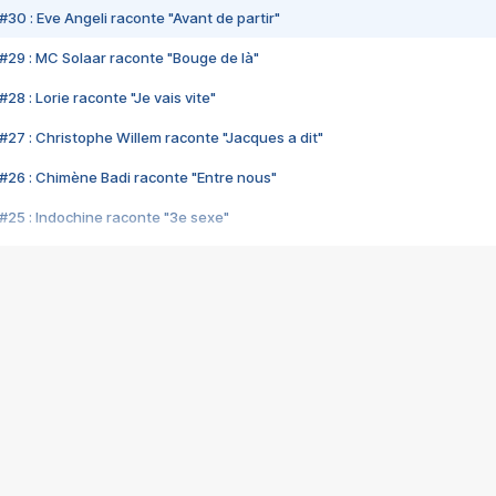
#30 : Eve Angeli raconte "Avant de partir"
#29 : MC Solaar raconte "Bouge de là"
28 : Lorie raconte "Je vais vite"
#27 : Christophe Willem raconte "Jacques a dit"
#26 : Chimène Badi raconte "Entre nous"
#25 : Indochine raconte "3e sexe"
#24 : Zaho raconte "C'est chelou"
#23 : Patrick Bruel raconte "Au café des délices"
#22 : Kyo raconte "Le chemin"
#21 : Nolwenn Leroy raconte "Cassé"
#20 : Patrick Hernandez raconte "Born to be alive"
#19 : Lorie raconte "Près de moi"