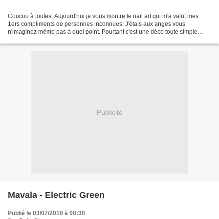
Coucou à toutes, Aujourd'hui je vous montre le nail art qui m'a valut mes
1ers compliments de personnes inconnues! J'étais aux anges vous
n'imaginez même pas à quel point. Pourtant c'est une déco toute simple
mais elle a su faire son effet, donc je pense...
Publicité
Mavala - Electric Green
Publié le 03/07/2010 à 08:30