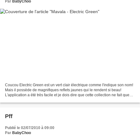
Par
BabyChoo
Coucou Electric Green est un vert clair électrique comme l'indique son nom!
Mais il possède de magnifiques reflets jaunes qui le rendent si beau!
L'application a été très facile et je dois dire que cette collection ne fait que
m'émerveiller de plus en...
Pff
Publié le 02/07/2010 à 09:00
Par
BabyChoo