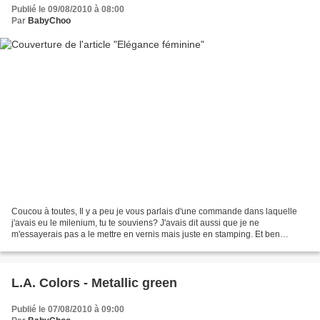
Publié le 09/08/2010 à 08:00
Par
BabyChoo
Coucou à toutes, Il y a peu je vous parlais d'une commande dans laquelle
j'avais eu le milenium, tu te souviens? J'avais dit aussi que je ne
m'essayerais pas a le mettre en vernis mais juste en stamping. Et ben
comme tu l'as deviné j'ai changé d'avis,...
L.A. Colors - Metallic green
Publié le 07/08/2010 à 09:00