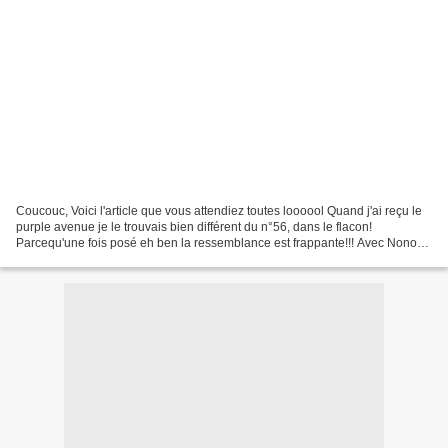
Coucouc, Voici l'article que vous attendiez toutes loooool Quand j'ai reçu le
purple avenue je le trouvais bien différent du n°56, dans le flacon!
Parcequ'une fois posé eh ben la ressemblance est frappante!!! Avec Nono
on en a parlé sur msn (ouais on...