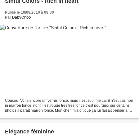
Sinful Colors - Rich in heart
Publié le 10/08/2010 à 08:30
Par
BabyChoo
Coucou, Voilà encore un vernis foncé, mais il est sublime car il n'est pas noir
ni marron foncé, non! Il est rouge très très foncé c'est pourquoi sur certains
photos il paraît marron foncé. Mon chéri m'a dit que ça lui faisait penser à du
sang, honnêtement...
Elégance féminine