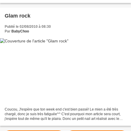
inexistants^^ X...
Glam rock
Publié le 02/08/2010 à 08:30
Par
BabyChoo
Coucou, J'espère que ton week end c'est bien passé! Le mien a été très
chargé, donc je suis très fatiguée^^ C'est pourquoi mon article sera court,
j'espère tout de même qu'il te plaira. Donc un petit nail art réalisé avec le
Sinful colors black on black...