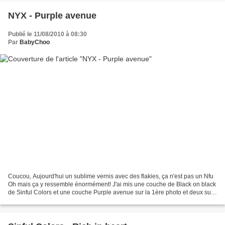
NYX - Purple avenue
Publié le 11/08/2010 à 08:30
Par
BabyChoo
Coucou, Aujourd'hui un sublime vernis avec des flakies, ça n'est pas un Nfu
Oh mais ça y ressemble énormément! J'ai mis une couche de Black on black
de Sinful Colors et une couche Purple avenue sur la 1ère photo et deux sur
les autres! Il est troooooooooop...