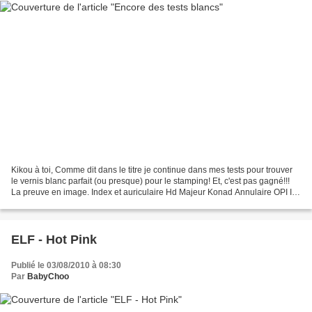
Kikou à toi, Comme dit dans le titre je continue dans mes tests pour trouver
le vernis blanc parfait (ou presque) pour le stamping! Et, c'est pas gagné!!!
La preuve en image. Index et auriculaire Hd Majeur Konad Annulaire OPI I
love mummy Promis si j'en...
ELF - Hot Pink
Publié le 03/08/2010 à 08:30
Par
BabyChoo