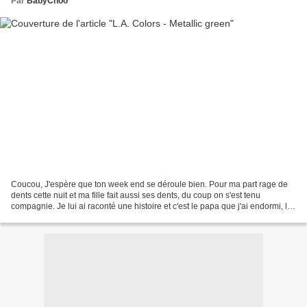
Par
BabyChoo
Coucou, J'espère que ton week end se déroule bien. Pour ma part rage de
dents cette nuit et ma fille fait aussi ses dents, du coup on s'est tenu
compagnie. Je lui ai raconté une histoire et c'est le papa que j'ai endormi, lol
Trève de blabla, place au...