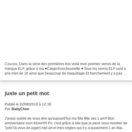
Coucou, Dans la série des premières fois voilà mon premier vernis de la
marque ELF, grâce à ma ♥Calypchoochounette ♥ Tous les vernis ELF sont à
prix mini de 1€ ainsi que beaucoup de maquillage.Et franchement y a pas de
quoi se priver, l'application est...
juste un petit mot
Publié le 02/08/2010 à 12:30
Par
BabyChoo
J'avais oublié de vous dire qu'aujourd'hui ma fille fête ses 1 an!!! Bon
anniversaire mon trésor!!!!! Ps: c'est grâce à elle que je peux vous montrer de
"jolis"(à vous de juger) nail art et mes ongles qui il y a quasiment 1 an étaient