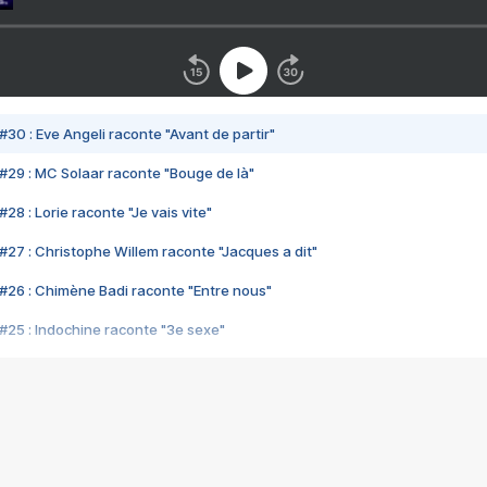
#30 : Eve Angeli raconte "Avant de partir"
#29 : MC Solaar raconte "Bouge de là"
28 : Lorie raconte "Je vais vite"
#27 : Christophe Willem raconte "Jacques a dit"
#26 : Chimène Badi raconte "Entre nous"
#25 : Indochine raconte "3e sexe"
#24 : Zaho raconte "C'est chelou"
#23 : Patrick Bruel raconte "Au café des délices"
#22 : Kyo raconte "Le chemin"
#21 : Nolwenn Leroy raconte "Cassé"