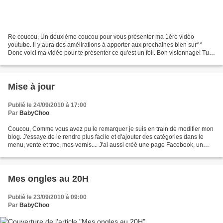
Re coucou, Un deuxième coucou pour vous présenter ma 1ère vidéo
youtube. Il y aura des amélirations à apporter aux prochaines bien sur^^
Donc voici ma vidéo pour te présenter ce qu'est un foil. Bon visionnage! Tu
pourras désormais me suivre aussi sur...
Mise à jour
Publié le 24/09/2010 à 17:00
Par
BabyChoo
Coucou, Comme vous avez pu le remarquer je suis en train de modifier mon
blog. J'essaye de le rendre plus facile et d'ajouter des catégories dans le
menu, vente et troc, mes vernis.... J'ai aussi créé une page Facebook, un
twitter et une page Helocoton....
Mes ongles au 20H
Publié le 23/09/2010 à 09:00
Par
BabyChoo