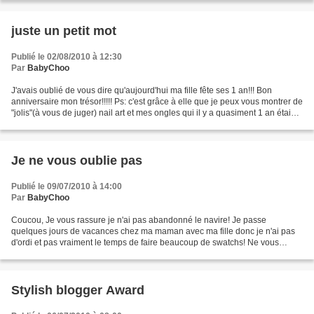
juste un petit mot
Publié le 02/08/2010 à 12:30
Par
BabyChoo
J'avais oublié de vous dire qu'aujourd'hui ma fille fête ses 1 an!!! Bon
anniversaire mon trésor!!!!! Ps: c'est grâce à elle que je peux vous montrer de
"jolis"(à vous de juger) nail art et mes ongles qui il y a quasiment 1 an étaient
inexistants^^ X...
Je ne vous oublie pas
Publié le 09/07/2010 à 14:00
Par
BabyChoo
Coucou, Je vous rassure je n'ai pas abandonné le navire! Je passe
quelques jours de vacances chez ma maman avec ma fille donc je n'ai pas
d'ordi et pas vraiment le temps de faire beaucoup de swatchs! Ne vous
inquiétez pas je reviens vite avec de nouvelles...
Stylish blogger Award