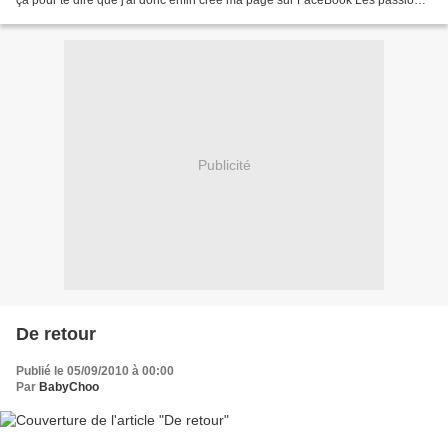
ça pour te dire que j'ai donc enfin créé ma page sur FaceBook Les passions
de Babychoo tout simplement!...
Publicité
De retour
Publié le 05/09/2010 à 00:00
Par
BabyChoo