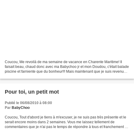
Coucou, Me revoilà de ma semaine de vacance en Charente Maritime! Il
faisait beau, chaud donc avec ma Babychoo jr et mon Doudou, c'était balade
piscine et farniente que du bonheur!!! Mais maintenant que je suis revenue
je vais pouvoir recommencer à écrire...
Pour toi, un petit mot
Publié le 06/08/2010 à 08:00
Par
BabyChoo
Coucou, Tout d'abord je tiens à m'excuser, je ne suis pas très présente et le
serait encore moins dans 2 semaines. Vous me laissez tellement de
commentaires que je n'ai pas le temps de répondre à tous et franchement ça
me fait trop plaisir je n'aurais...