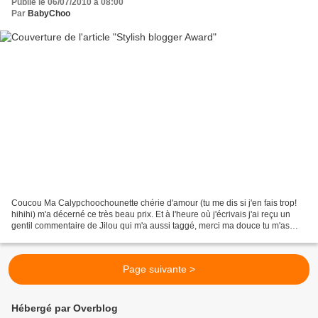
Publié le 06/07/2010 à 08:00
Par
BabyChoo
Coucou Ma Calypchoochounette chérie d'amour (tu me dis si j'en fais trop!
hihihi) m'a décerné ce très beau prix. Et à l'heure où j'écrivais j'ai reçu un
gentil commentaire de Jilou qui m'a aussi taggé, merci ma douce tu m'as
touché par ce commentaire...
Page suivante >
Hébergé par Overblog