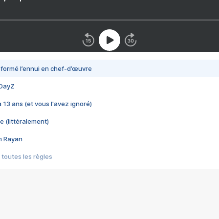
nsformé l’ennui en chef-d’œuvre
 DayZ
 a 13 ans (et vous l'avez ignoré)
e (littéralement)
im Rayan
 toutes les règles
s les jeux vidéo
us choquant de Rockstar ? - Le scandale BULLY
e plus moche de Steam