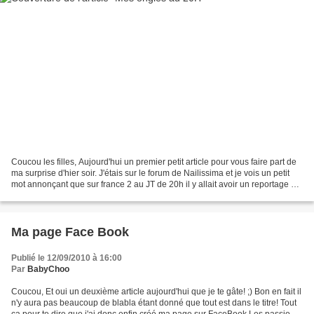
Coucou les filles, Aujourd'hui un premier petit article pour vous faire part de
ma surprise d'hier soir. J'étais sur le forum de Nailissima et je vois un petit
mot annonçant que sur france 2 au JT de 20h il y allait avoir un reportage sur
les faux ongles...
Ma page Face Book
Publié le 12/09/2010 à 16:00
Par
BabyChoo
Coucou, Et oui un deuxième article aujourd'hui que je te gâte! ;) Bon en fait il
n'y aura pas beaucoup de blabla étant donné que tout est dans le titre! Tout