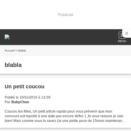
Publicité
MENU
Accueil
» blabla
blabla
Un petit coucou
Publié le 10/11/2010 à 12:00
Par
BabyChoo
Coucou les filles, Un petit article rapido pour vous prévenir que mon
concours est reporté à une date pas encore défini :( Je vous rassure je vais
bien! Mais comme vous le savez j'ai une petite puce de 15mois maintenant
(pfff ça passe trop vite!) et c'est...