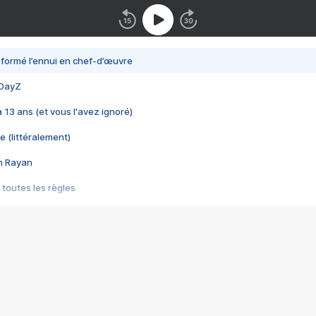
nsformé l’ennui en chef-d’œuvre
 DayZ
 a 13 ans (et vous l'avez ignoré)
e (littéralement)
im Rayan
 toutes les règles
s les jeux vidéo
us choquant de Rockstar ? - Le scandale BULLY
e plus moche de Steam
du RÊVE tourne au CAUCHEMAR
pendant 8 heures