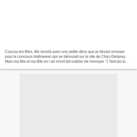
Coucou les filles, Me revoilà avec une petite déco que je devais envoyer
pour le concours Halloween qui se déroulait sur le site de Chez-Delaney.
Mais ma fille et ma tête en l air m'ont fait oublier de l'envoyer :'( Tant pis tu
seras la 1ère a la voir...